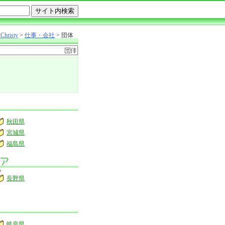
Christy
>
仕事・会社
> 団体
秋田県
宮城県
福島県
長野県
岐阜県