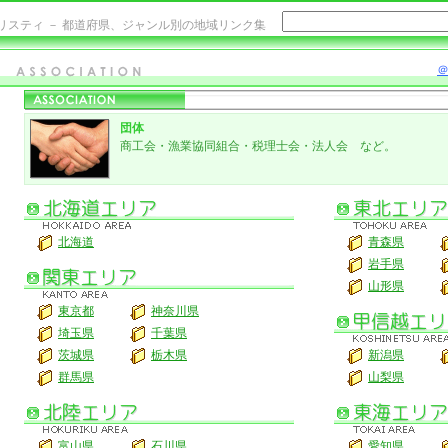
リスティ － 都道府県、ジャンル別の地域リンク集
＠
団体
商工会・漁業協同組合・税理士会・法人会 など。
北海道
青森県
岩手県
山形県
東京都
神奈川県
埼玉県
千葉県
茨城県
栃木県
新潟県
群馬県
山梨県
富山県
石川県
愛知県