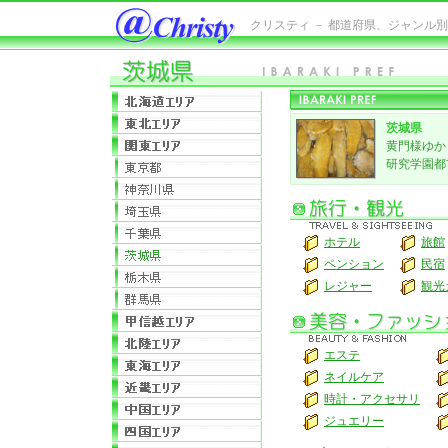
クリスティ － 都道府県、ジャンル
茨城県
黄門様ゆか
研究学園都
ホテル
旅館
ペンション
民宿
レジャー
観光
エステ
ネイルケア
時計・アクセサリ
ジュエリー