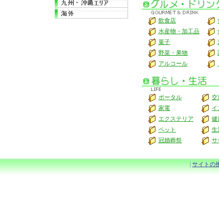
飲食店
水産物・加工品
菓子
野菜・果物
アルコール
ポータル
交
家電
イ
エクステリア
健
ペット
生
冠婚葬祭
サ
|
サイトの