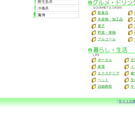
飲食店
水産物・加工品
菓子
野菜・果物
アルコール
ポータル
交
家電
イ
エクステリア
健
ペット
生
冠婚葬祭
サ
|
サイトの