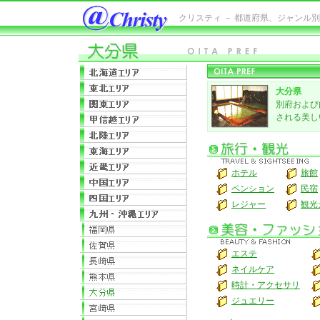
クリスティ － 都道府県、ジャンル
大分県
別府および
される美し
ホテル
旅館
ペンション
民宿
レジャー
観光
エステ
ネイルケア
時計・アクセサリ
ジュエリー