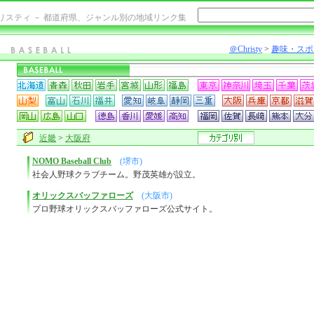
リスティ － 都道府県、ジャンル別の地域リンク集
＠Christy
>
趣味・スポ
近畿
>
大阪府
NOMO Baseball Club
(堺市)
社会人野球クラブチーム。野茂英雄が設立。
オリックスバッファローズ
(大阪市)
プロ野球オリックスバッファローズ公式サイト。