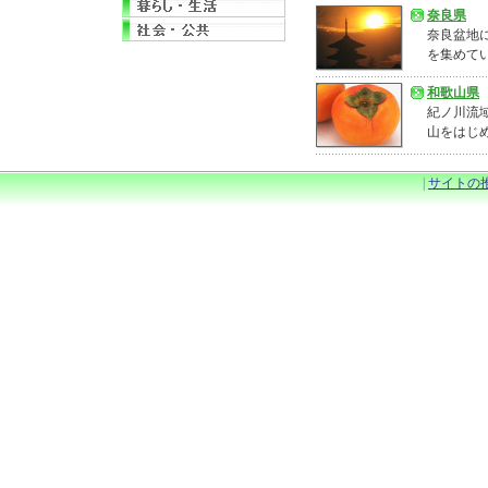
奈良県
奈良盆地
を集めて
和歌山県
紀ノ川流
山をはじ
|
サイトの