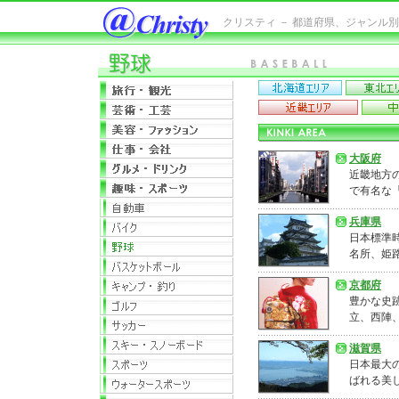
クリスティ － 都道府県、ジャンル
大阪府
近畿地方
で有名な
兵庫県
日本標準
名所、姫
京都府
豊かな史
立、西陣
滋賀県
日本最大
ばれる美