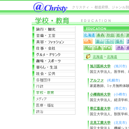
クリスティ － 都道府県、ジャンル
北海道
>
北海道
旭川医科大学
(旭川市)
国立大学法人。医学科、
アルファ
(札幌市)
家庭教師。1ヶ月無料体
小樽商科大学
(小樽市)
国立大学法人。経済学科
帯広畜産大学
(帯広市)
国立大学法人。獣医学科
北見工業大学
(北見市)
国立大学法人。機械シス