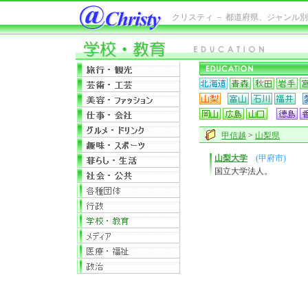
クリスティ － 都道府県、ジャンル
甲信越
>
山梨県
山梨大学
(甲府市)
国立大学法人。