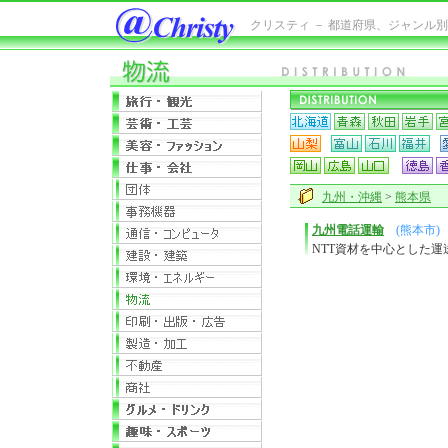
クリスティ － 都道府県、ジャンル
九州・沖縄
>
熊本県
九州電話運輸
(熊本市)
NTT資材を中心とした