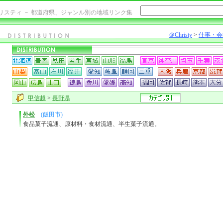
リスティ － 都道府県、ジャンル別の地域リンク集
＠Christy
>
仕事・会
甲信越
>
長野県
外松
(飯田市)
食品菓子流通、原材料・食材流通、半生菓子流通。