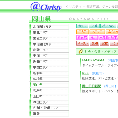
クリスティ － 都道府県、ジャンル
社会・公共
>
メディア
FM-OKAYAMA
(岡山市
タイムテーブル・ライブ
RSK
(岡山市)
山陽放送。テレビ放送・
岡山日日新聞
(岡山市)
観光スポット・イベント