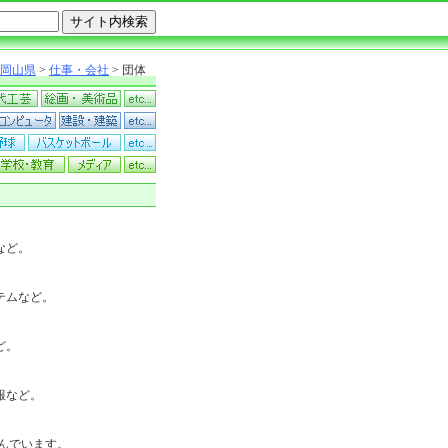
岡山県
>
仕事・会社
> 団体
など。
テムなど。
ど。
報など。
んでいます。