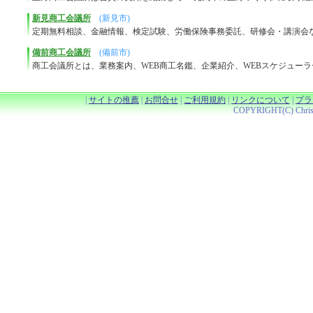
新見商工会議所
(新見市)
定期無料相談、金融情報、検定試験、労働保険事務委託、研修会・講演会
備前商工会議所
(備前市)
商工会議所とは、業務案内、WEB商工名鑑、企業紹介、WEBスケジュー
|
サイトの推薦
|
お問合せ
|
ご利用規約
|
リンクについて
|
プラ
COPYRIGHT(C) Christy 