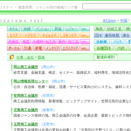
リスティ － 都道府県、ジャンル別の地域リンク集
＠Christy
>
中国
>
仕事・会社
>
団体
岡山商工会議所
(岡山市)
経営支援、金融支援、検定、セミナー、販路拡大、福利厚生、地域活性化
岡山情報処理センター
(岡山市)
公共・自治体、医療・福祉、流通・サービス業向けのシステム、歯科シス
笠岡商工会議所
(笠岡市)
商工会議所利用情報、新着情報、ピックアップサイト、笠岡元気印企業な
児島商工会議所
(倉敷市)
国産ジーンズ発祥の地。商工会議所の仕事、会員企業、最新トピックス情
玉野商工会議所
(玉野市)
玉野商工会議所は会員の英知を結集して 『元気印の玉野づくり』に取り組