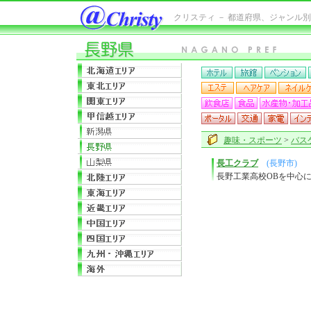
クリスティ － 都道府県、ジャンル
趣味・スポーツ
>
バス
長工クラブ
(長野市)
長野工業高校OBを中心