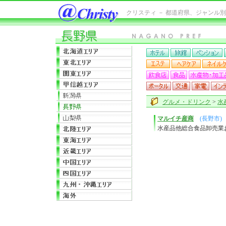
クリスティ － 都道府県、ジャンル
グルメ・ドリンク
>
水
マルイチ産商
(長野市)
水産品他総合食品卸売業