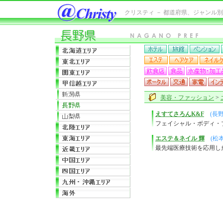
クリスティ － 都道府県、ジャンル
美容・ファッション
>
えすてさろんK&F
(長
フェイシャル・ボディ・
エステ＆ネイル 輝
(松
最先端医療技術を応用し