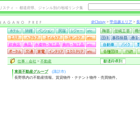
リスティ － 都道府県、ジャンル別の地域リンク集
＠Christy
>
甲信越エリア
>
長
仕事・会社
>
不動産
東亜不動産グループ
(諏訪市)
長野県内の不動産情報。賃貸物件・テナント物件・売買物件。