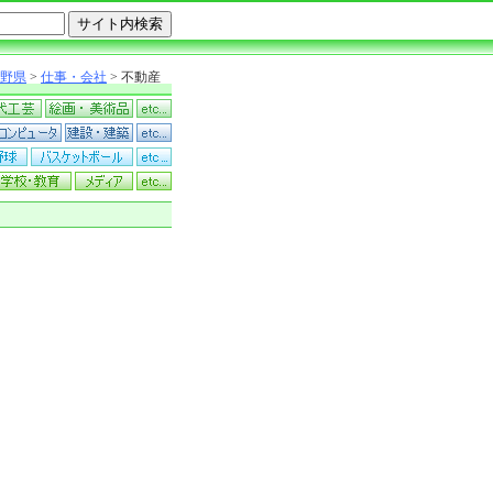
野県
>
仕事・会社
> 不動産