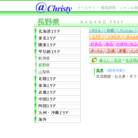
クリスティ － 都道府県、ジャンル
暮らし・生活
>
生活用
風車
(軽井沢町)
生活雑貨・お土産・ギフ